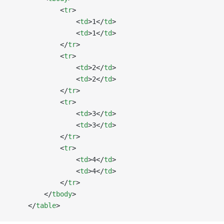
            <
tr
>
                <
td
>1</
td
>
                <
td
>1</
td
>
            </
tr
>
            <
tr
>
                <
td
>2</
td
>
                <
td
>2</
td
>
            </
tr
>
            <
tr
>
                <
td
>3</
td
>
                <
td
>3</
td
>
            </
tr
>
            <
tr
>
                <
td
>4</
td
>
                <
td
>4</
td
>
            </
tr
>
        </
tbody
>
    </
table
>