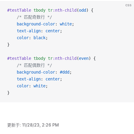
css
#testTable
tbody
tr
:nth-child
(
odd
) {
/* 匹配奇数行 */
background-color
: 
white
;
text-align
: 
center
;
color
: 
black
;
}
#testTable
tbody
tr
:nth-child
(
even
) {
/* 匹配偶数行 */
background-color
: 
#ddd
;
text-align
: 
center
;
color
: 
white
;
}
更新于:
11/28/23, 2:26 PM