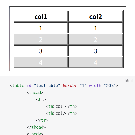
html
 <
table
id
=
"testTable"
border
=
"1"
width
=
"20%"
>
        <
thead
>
            <
tr
>
                <
th
>col1</
th
>
                <
th
>col2</
th
>
            </
tr
>
        </
thead
>
        <
tbody
>