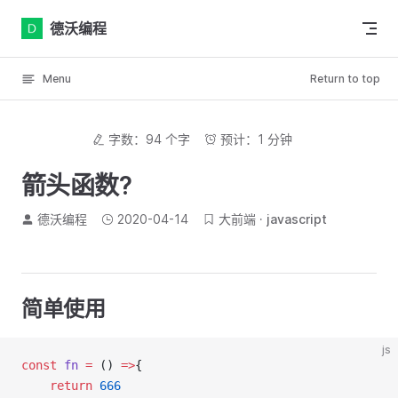
Skip to content
德沃编程
Menu
Return to top
字数：94 个字
预计：1 分钟
箭头函数?
德沃编程
2020-04-14
大前端
javascript
简单使用
js
const
fn
=
 () 
=>
{
return
666