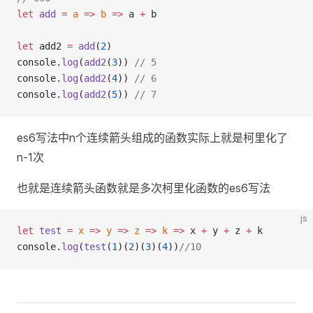
let
add
=
a
=>
b
=>
 a 
+
 b
let
 add2 
=
add
(
2
)
console.
log
(
add2
(
3
)) 
// 5
console.
log
(
add2
(
4
)) 
// 6
console.
log
(
add2
(
5
)) 
// 7
es6写法中n个连续箭头组成的函数实际上就是柯里化了
n-1次
也就是连续箭头函数就是多次柯里化函数的es6写法
js
let
test
=
x
=>
y
=>
z
=>
k
=>
 x 
+
 y 
+
 z 
+
 k
console.
log
(
test
(
1
)(
2
)(
3
)(
4
))
//10