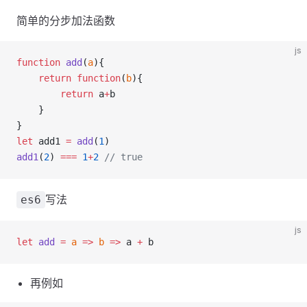
简单的分步加法函数
js
function
add
(
a
){
return
function
(
b
){
return
 a
+
b
    }
}
let
 add1 
=
add
(
1
)
add1
(
2
) 
===
1
+
2
// true
写法
es6
js
let
add
=
a
=>
b
=>
 a 
+
 b
再例如