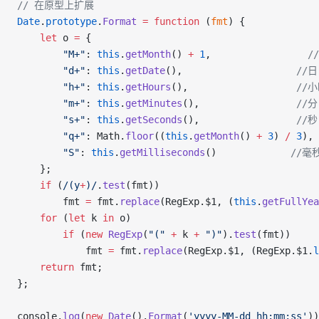
// 在原型上扩展
Date
.
prototype
.
Format
=
function
 (
fmt
) {
let
 o 
=
 {
"M+"
: 
this
.
getMonth
() 
+
1
,                 
/
"d+"
: 
this
.
getDate
(),                    
//日
"h+"
: 
this
.
getHours
(),                   
//
"m+"
: 
this
.
getMinutes
(),                 
//分
"s+"
: 
this
.
getSeconds
(),                 
//秒
"q+"
: Math.
floor
((
this
.
getMonth
() 
+
3
) 
/
3
), 
"S"
: 
this
.
getMilliseconds
()             
//毫
    };
if
 (
/(y
+
)/
.
test
(fmt))
        fmt 
=
 fmt.
replace
(RegExp.$1, (
this
.
getFullYea
for
 (
let
 k 
in
 o)
if
 (
new
RegExp
(
"("
+
 k 
+
")"
).
test
(fmt))
            fmt 
=
 fmt.
replace
(RegExp.$1, (RegExp.$1.
l
return
 fmt;
};
console.
log
(
new
Date
().
Format
(
'yyyy-MM-dd hh:mm:ss'
))