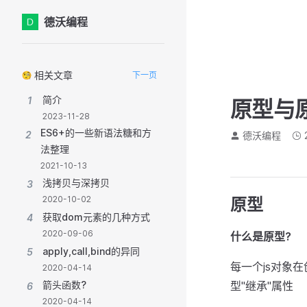
德沃编程
Skip to content
Sidebar Navigation
相关文章
下一页
简介
1
原型与
2023-11-28
ES6+的一些新语法糖和方
2
德沃编程
法整理
2021-10-13
浅拷贝与深拷贝
3
2020-10-02
原型
获取dom元素的几种方式
4
2020-09-06
什么是原型?
apply,call,bind的异同
5
每一个js对象
2020-04-14
型"继承"属性
箭头函数?
6
2020-04-14