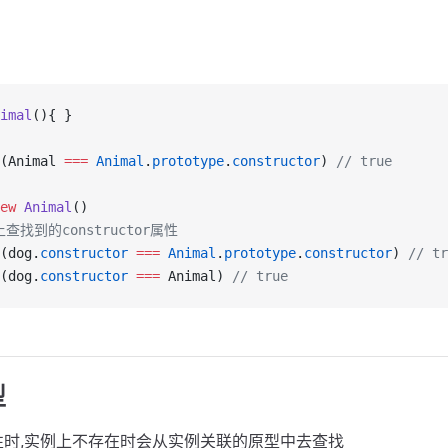
imal
(){ }
(Animal 
===
Animal
.
prototype
.
constructor
) 
// true
ew
Animal
()
查找到的constructor属性
(dog.
constructor
===
Animal
.
prototype
.
constructor
) 
// tr
(dog.
constructor
===
 Animal) 
// true
型
性时,实例上不存在时会从实例关联的原型中去查找