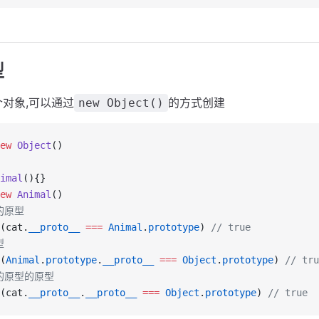
型
对象,可以通过
的方式创建
new Object()
ew
Object
()
imal
(){}
ew
Animal
()
的原型
(cat.
__proto__
===
Animal
.
prototype
) 
// true
型
(
Animal
.
prototype
.
__proto__
===
Object
.
prototype
) 
// tru
象的原型的原型
(cat.
__proto__
.
__proto__
===
Object
.
prototype
) 
// true