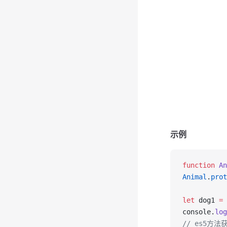
示例
function
An
Animal
.
prot
let
 dog1 
=
console.
log
// es5方