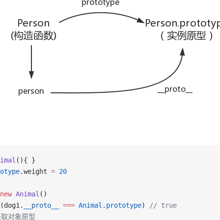
imal
(){ }
otype
.weight 
=
20
new
Animal
()
(dog1.
__proto__
===
Animal
.
prototype
) 
// true
法获取对象原型