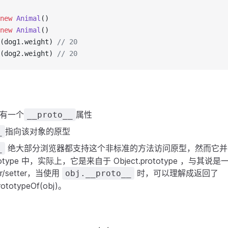
new
Animal
()
new
Animal
()
(dog1.weight) 
// 20
(dog2.weight) 
// 20
象有一个
属性
__proto__
指向该对象的原型
_
绝大部分浏览器都支持这个非标准的方法访问原型，然而它并
_
rototype 中，实际上，它是来自于 Object.prototype ，与
r/setter，当使用
时，可以理解成返回了
obj.__proto__
rototypeOf(obj)。