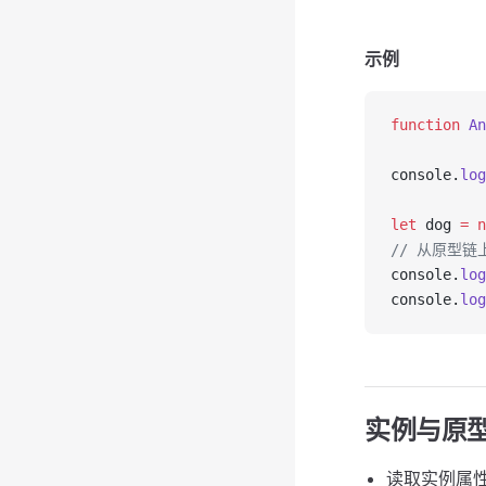
示例
function
An
console.
log
let
 dog 
=
n
// 从原型链上
console.
log
console.
log
实例与原
读取实例属