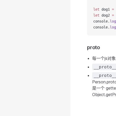
let
 dog1 
=
let
 dog2 
=
console.
log
console.
log
proto
每一个js对
__proto_
__proto_
Person.p
是一个 gette
Object.getP