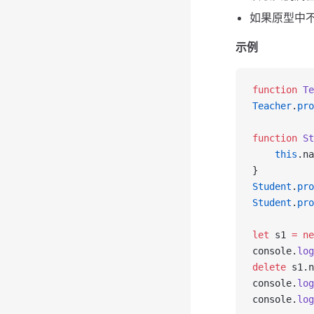
如果原型中不
示例
function
Te
Teacher
.
pro
function
St
this
.na
}
Student
.
pro
Student
.
pro
let
 s1 
=
ne
console.
log
delete
 s1.n
console.
log
console.
log