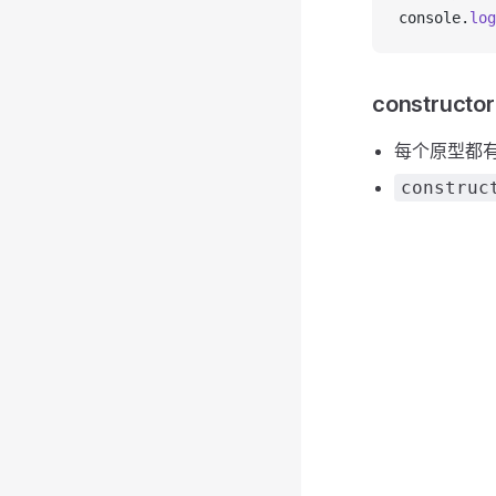
console.
log
constructor
每个原型都
construc