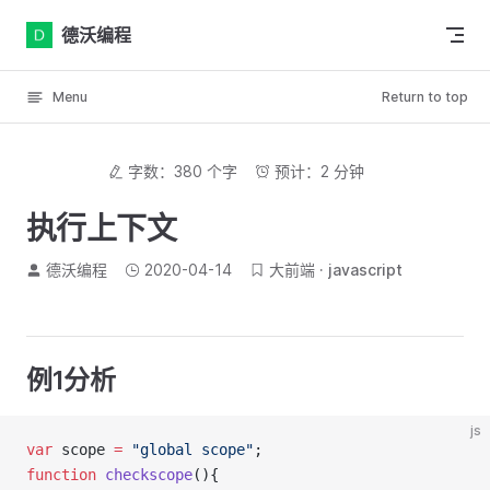
Skip to content
德沃编程
Menu
Return to top
字数：380 个字
预计：2 分钟
执行上下文
德沃编程
2020-04-14
大前端
javascript
例1分析
js
var
 scope 
=
"global scope"
;
function
checkscope
(){