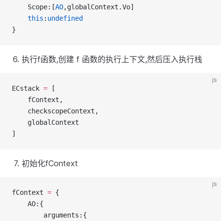
    Scope:[
AO
,globalContext.Vo]
this
:
undefined
}
执行f函数,创建 f 函数的执行上下文,然后压入执行栈
js
ECstack 
=
 [
    fContext,
    checkscopeContext,
    globalContext
]
初始化fContext
js
fContext 
=
 {
    AO:{
        arguments:{