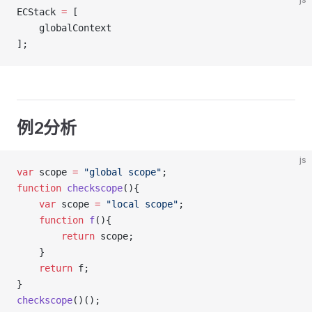
ECStack 
=
 [
    globalContext
];
例2分析
js
var
 scope 
=
"global scope"
;
function
checkscope
(){
var
 scope 
=
"local scope"
;
function
f
(){
return
 scope;
    }
return
 f;
}
checkscope
()();