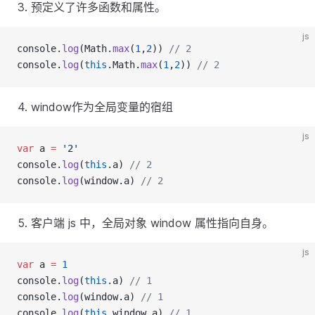
预定义了许多函数和属性。
js
console.
log
(Math.
max
(
1
,
2
)) 
// 2
console.
log
(
this
.Math.
max
(
1
,
2
)) 
// 2
window作为全局变量的宿组
js
var
 a 
=
'2'
console.
log
(
this
.a) 
// 2
console.
log
(window.a) 
// 2
客户端 js 中，全局对象 window 属性指向自身。
js
var
 a 
=
1
console.
log
(
this
.a) 
// 1
console.
log
(window.a) 
// 1
console.
log
(
this
.window.a) 
// 1