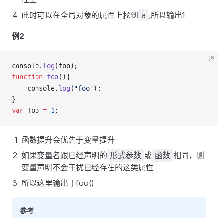
此时可以在全局对象的属性上找到
,所以输出1
a
例2
js
console.
log
(foo);
function
foo
(){
    console.
log
(
"foo"
);
}
var
 foo 
=
1
;
函数提升会优先于变量提升
如果变量名跟已经声明的
或
相同，则
形式参数
函数
变量声明不会干扰已经存在的这类属性
所以这里输出 ƒ foo()
参考