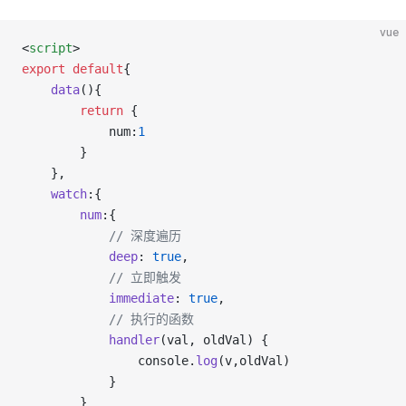
vue
<
script
>
export
default
{
data
(){
return
 {
            num:
1
        }
    },
watch
:{
num
:{
// 深度遍历
deep
: 
true
,
// 立即触发
immediate
: 
true
,
// 执行的函数
handler
(val, oldVal) {
                console.
log
(v,oldVal)
            }
        }