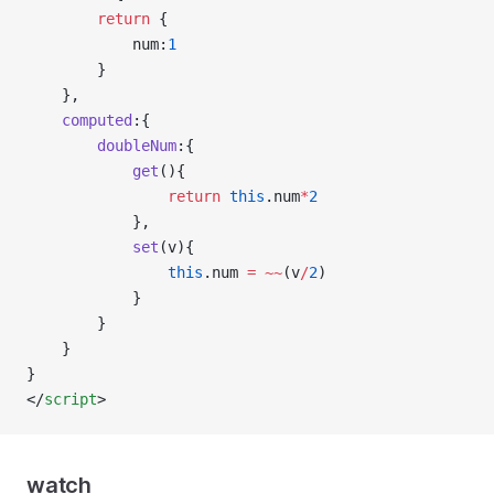
return
 {
            num:
1
        }
    },
computed
:{
doubleNum
:{
get
(){
return
this
.num
*
2
            },
set
(v){
this
.num 
=
~~
(v
/
2
)
            }
        }
    }
}
</
script
>
watch