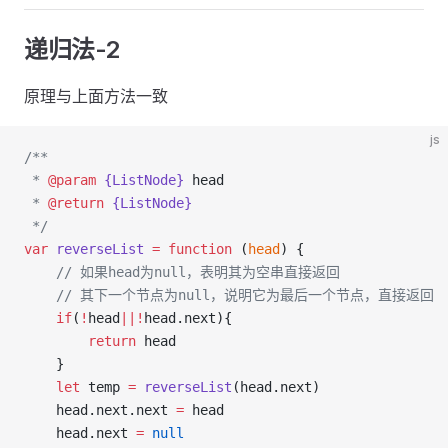
递归法-2
原理与上面方法一致
js
/**
 * 
@param
{ListNode}
head
 * 
@return
{ListNode}
 */
var
reverseList
=
function
 (
head
) {
// 如果head为null，表明其为空串直接返回
// 其下一个节点为null，说明它为最后一个节点，直接返回
if
(
!
head
||!
head.next){
return
 head
    }
let
 temp 
=
reverseList
(head.next)
    head.next.next 
=
 head
    head.next 
=
null