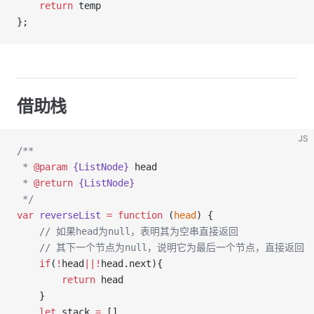
return
 temp
};
借助栈
JS
/**
 * 
@param
{ListNode}
head
 * 
@return
{ListNode}
 */
var
reverseList
=
function
 (
head
) {
// 如果head为null，表明其为空串直接返回
// 其下一个节点为null，说明它为最后一个节点，直接返回
if
(
!
head
||!
head.next){
return
 head
    }
let
 stack 
=
 []