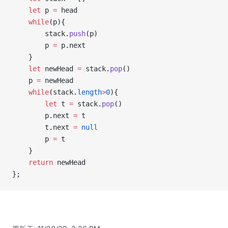
let
 p 
=
 head
while
(p){
        stack.
push
(p)
        p 
=
 p.next
    }
let
 newHead 
=
 stack.
pop
()
    p 
=
 newHead
while
(stack.
length
>
0
){
let
 t 
=
 stack.
pop
()
        p.next 
=
 t
        t.next 
=
null
        p 
=
 t
    }
return
 newHead
};