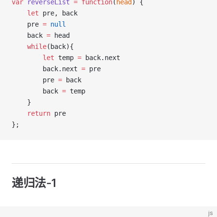
var
reverseList
=
function
(
head
) {
let
 pre, back
    pre 
=
null
    back 
=
 head
while
(back){
let
 temp 
=
 back.next
        back.next 
=
 pre
        pre 
=
 back
        back 
=
 temp
    }
return
 pre
};
递归法-1
js