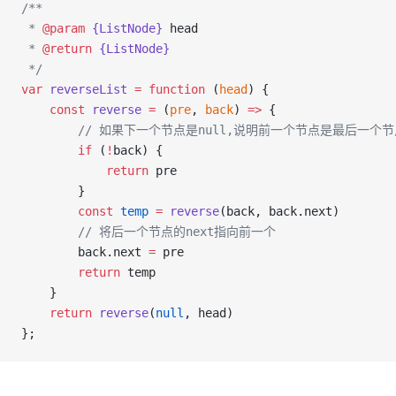
/**
 * 
@param
{ListNode}
head
 * 
@return
{ListNode}
 */
var
reverseList
=
function
 (
head
) {
const
reverse
=
 (
pre
, 
back
) 
=>
 {
// 如果下一个节点是null,说明前一个节点是最后一个
if
 (
!
back) {
return
 pre
        }
const
temp
=
reverse
(back, back.next)
// 将后一个节点的next指向前一个
        back.next 
=
 pre
return
 temp
    }
return
reverse
(
null
, head)
};