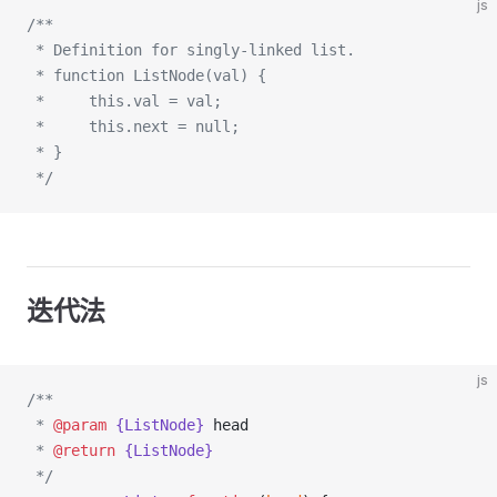
js
/**
 * Definition for singly-linked list.
 * function ListNode(val) {
 *     this.val = val;
 *     this.next = null;
 * }
 */
迭代法
js
/**
 * 
@param
{ListNode}
head
 * 
@return
{ListNode}
 */