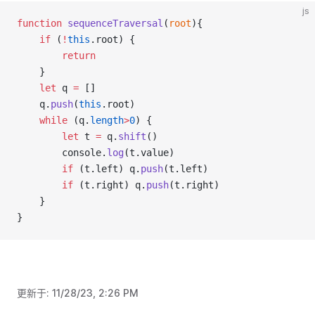
js
function
sequenceTraversal
(
root
){
if
 (
!
this
.root) {
return
    }
let
 q 
=
 []
    q.
push
(
this
.root)
while
 (q.
length
>
0
) {
let
 t 
=
 q.
shift
()
        console.
log
(t.value)
if
 (t.left) q.
push
(t.left)
if
 (t.right) q.
push
(t.right)
    }
}
更新于:
11/28/23, 2:26 PM