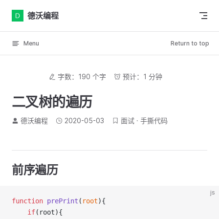
Skip to content
德沃编程
Menu
Return to top
字数：190 个字
预计：1 分钟
二叉树的遍历
德沃编程
2020-05-03
面试
手撕代码
前序遍历
js
function
prePrint
(
root
){
if
(root){