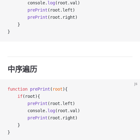
        console.
log
(root.val)
prePrint
(root.left)
prePrint
(root.right)
    }
}
中序遍历
js
function
prePrint
(
root
){
if
(root){
prePrint
(root.left)
        console.
log
(root.val)
prePrint
(root.right)
    }
}