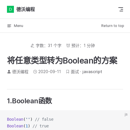
Skip to content
德沃编程
Menu
Return to top
字数：31 个字
预计：1 分钟
将任意类型转为Boolean的方案
德沃编程
2020-09-11
面试
javascript
1.Boolean函数
js
Boolean
(
''
) 
// false
Boolean
(
1
) 
// true