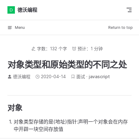
Skip to content
德沃编程
Menu
Return to top
字数：132 个字
预计：1 分钟
对象类型和原始类型的不同之处
德沃编程
2020-04-14
面试
javascript
对象
对象类型存储的是(地址)指针:声明一个对象会在内存
中开辟一块空间存放值