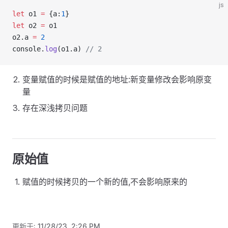
js
let
 o1 
=
 {a:
1
}
let
 o2 
=
 o1
o2.a 
=
2
console.
log
(o1.a) 
// 2
变量赋值的时候是赋值的地址:新变量修改会影响原变
量
存在深浅拷贝问题
原始值
赋值的时候拷贝的一个新的值,不会影响原来的
更新于:
11/28/23, 2:26 PM