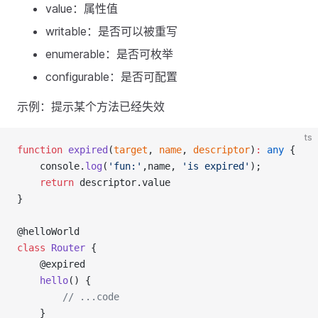
value：属性值
writable：是否可以被重写
enumerable：是否可枚举
configurable：是否可配置
示例：提示某个方法已经失效
ts
function
expired
(
target
, 
name
, 
descriptor
)
:
any
 {
    console.
log
(
'fun:'
,name, 
'is expired'
);
return
 descriptor.value
}
@helloWorld
class
Router
 {
    @expired
hello
() {
// ...code
    }