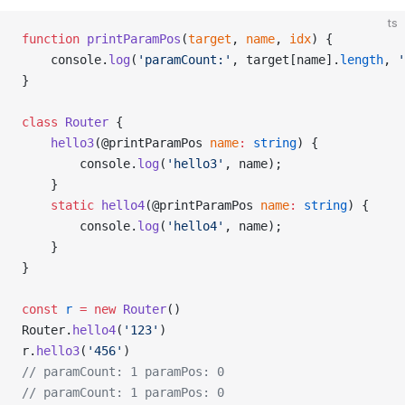
ts
function
printParamPos
(
target
, 
name
, 
idx
) {
    console.
log
(
'paramCount:'
, target[name].
length
, 
'
}
class
Router
 {
hello3
(@printParamPos 
name
:
string
) {
        console.
log
(
'hello3'
, name);
    }
static
hello4
(@printParamPos 
name
:
string
) {
        console.
log
(
'hello4'
, name);
    }
}
const
r
=
new
Router
()
Router.
hello4
(
'123'
)
r.
hello3
(
'456'
)
// paramCount: 1 paramPos: 0
// paramCount: 1 paramPos: 0