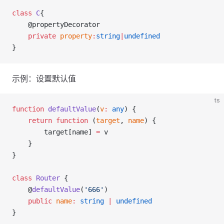
class
C
{
    @propertyDecorator
private
property
:
string
|
undefined
}
示例：设置默认值
ts
function
defaultValue
(
v
:
any
) {
return
function
 (
target
, 
name
) {
        target[name] 
=
 v
    }
}
class
Router
 {
    @
defaultValue
(
'666'
)
public
name
:
string
|
undefined
}