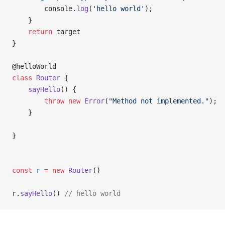
        console.
log
(
'hello world'
);
    }
return
 target
}
@helloWorld
class
Router
 {
sayHello
() {
throw
new
Error
(
"Method not implemented."
);
    }
}
const
r
=
new
Router
()
r.
sayHello
() 
// hello world