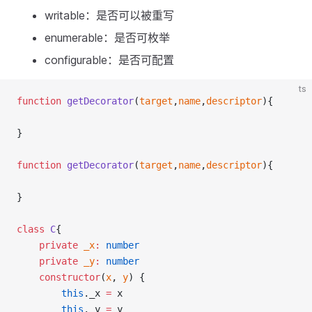
writable：是否可以被重写
enumerable：是否可枚举
configurable：是否可配置
ts
function
getDecorator
(
target
,
name
,
descriptor
){
}
function
getDecorator
(
target
,
name
,
descriptor
){
}
class
C
{
private
_x
:
number
private
_y
:
number
constructor
(
x
, 
y
) {
this
._x 
=
 x
this
._y 
=
 y