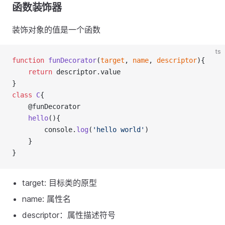
函数装饰器
装饰对象的值是一个函数
ts
function
funDecorator
(
target
, 
name
, 
descriptor
){
return
 descriptor.value
}
class
C
{
    @funDecorator
hello
(){
        console.
log
(
'hello world'
)
    }
}
target: 目标类的原型
name: 属性名
descriptor：属性描述符号