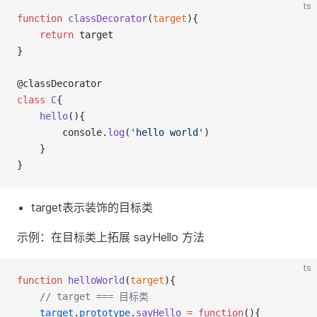
ts
function
classDecorator
(
target
){
return
 target
}
@classDecorator
class
C
{
hello
(){
        console.
log
(
'hello world'
)
    }
}
target表示装饰的目标类
示例：在目标类上拓展 sayHello 方法
ts
function
helloWorld
(
target
){
// target === 目标类
target
.
prototype
.
sayHello
=
function
(){